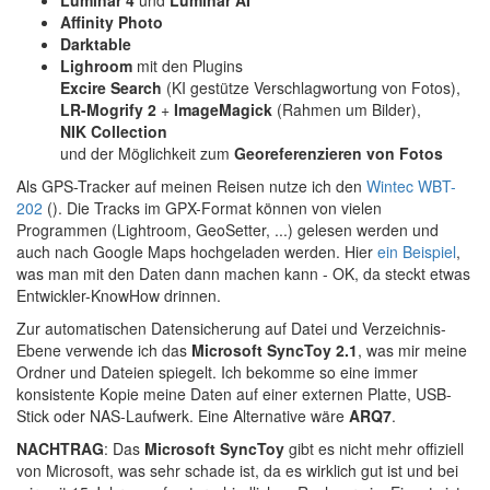
Affinity Photo
Darktable
Lighroom
mit den Plugins
Excire Search
(KI gestütze Verschlagwortung von Fotos),
LR-Mogrify 2
+
ImageMagick
(Rahmen um Bilder),
NIK Collection
und der Möglichkeit zum
Georeferenzieren von Fotos
Als GPS-Tracker auf meinen Reisen nutze ich den
Wintec WBT-
202
(). Die Tracks im GPX-Format können von vielen
Programmen (Lightroom, GeoSetter, ...) gelesen werden und
auch nach Google Maps hochgeladen werden. Hier
ein Beispiel
,
was man mit den Daten dann machen kann - OK, da steckt etwas
Entwickler-KnowHow drinnen.
Zur automatischen Datensicherung auf Datei und Verzeichnis-
Ebene verwende ich das
Microsoft
SyncToy 2.1
, was mir meine
Ordner und Dateien spiegelt. Ich bekomme so eine immer
konsistente Kopie meine Daten auf einer externen Platte, USB-
Stick oder NAS-Laufwerk. Eine Alternative wäre
ARQ7
.
NACHTRAG
: Das
Microsoft SyncToy
gibt es nicht mehr offiziell
von Microsoft, was sehr schade ist, da es wirklich gut ist und bei