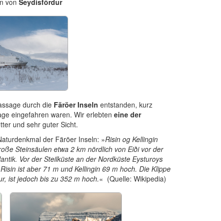
n von
Seydisfördur
Passage durch die
Färöer Inseln
entstanden, kurz
ge eingefahren waren. Wir erlebten
eine der
ter und sehr guter Sicht.
Naturdenkmal der Färöer Inseln: »
Risin og Kellingin
roße Steinsäulen etwa 2 km nördlich von Eiði vor der
ntik. Vor der Steilküste an der Nordküste Eysturoys
 Risin ist aber 71 m und Kellingin 69 m hoch. Die Klippe
ur, ist jedoch bis zu 352 m hoch.
« (Quelle: Wikipedia)