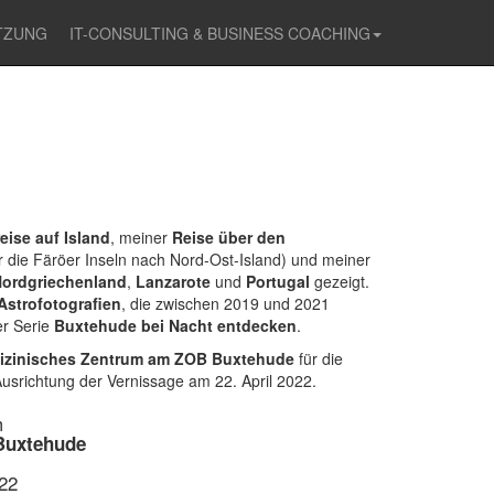
TZUNG
IT-CONSULTING & BUSINESS COACHING
eise auf Island
, meiner
Reise über den
die Färöer Inseln nach Nord-Ost-Island) und meiner
ordgriechenland
,
Lanzarote
und
Portugal
gezeigt.
Astrofotografien
, die zwischen 2019 und 2021
er Serie
Buxtehude bei Nacht entdecken
.
zinisches Zentrum am ZOB Buxtehude
für die
Ausrichtung der Vernissage am 22. April 2022.
m
Buxtehude
22