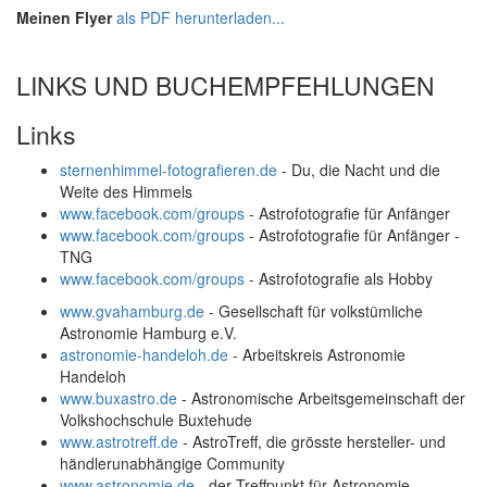
Meinen Flyer
als PDF herunterladen...
LINKS UND BUCHEMPFEHLUNGEN
Links
sternenhimmel-fotografieren.de
- Du, die Nacht und die
Weite des Himmels
www.facebook.com/groups
- Astrofotografie für Anfänger
www.facebook.com/groups
- Astrofotografie für Anfänger -
TNG
www.facebook.com/groups
- Astrofotografie als Hobby
www.gvahamburg.de
- Gesellschaft für volkstümliche
Astronomie Hamburg e.V.
astronomie-handeloh.de
- Arbeitskreis Astronomie
Handeloh
www.buxastro.de
- Astronomische Arbeitsgemeinschaft der
Volkshochschule Buxtehude
www.astrotreff.de
- AstroTreff, die grösste hersteller- und
händlerunabhängige Community
www.astronomie.de
- der Treffpunkt für Astronomie