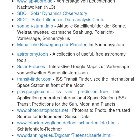
www.iap-kborn.de
- Vorhersage von Leuchtenden
Nachtwolken (NLC)
SDO - Solar Dynamics Observatory
SIDC - Solar Influences Data analysis Center
sonnen-sturm.info
- Aktuelle Satellitenbilder der Sonne,
Weltraumwetter, kosmische Strahlung, Polarlicht-
Vorhersage, Sonnenzyklus
Monatliche Bewegung der Planeten
im Sonnensystem
astronomy.tools
- A collection of useful, free astronomy
tools
Solar Eclipses
- Interaktive Google Maps zur Vorhersage
von weltweiten Sonnenfinsternissen
transit-finder.com
- ISS Transit Finder, see the International
Space Station in front of the Moon
play.google.com ... iss_transit_prediction_free
- This
Application generates International Space Station (ISS)
Transit Predictions for the Sun, Moon and Planets
www.photonstophotos.net
- Photons to Photo, the trusted
Source for independent Sensor Data
www.fotoclub-vogtland.de/tool_schaerfentiefe.html
-
Schärfentiefe-Rechner
www.danninger.eu/Digicam/Tiefenschaerfe.html
-