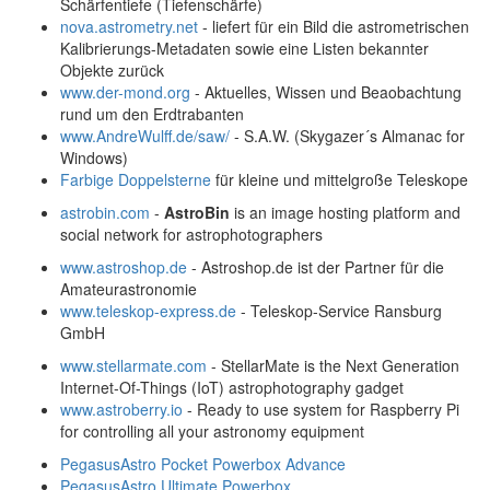
Schärfentiefe (Tiefenschärfe)
nova.astrometry.net
- liefert für ein Bild die astrometrischen
Kalibrierungs-Metadaten sowie eine Listen bekannter
Objekte zurück
www.der-mond.org
- Aktuelles, Wissen und Beaobachtung
rund um den Erdtrabanten
www.AndreWulff.de/saw/
- S.A.W. (Skygazer´s Almanac for
Windows)
Farbige Doppelsterne
für kleine und mittelgroße Teleskope
astrobin.com
-
AstroBin
is an image hosting platform and
social network for astrophotographers
www.astroshop.de
- Astroshop.de ist der Partner für die
Amateurastronomie
www.teleskop-express.de
- Teleskop-Service Ransburg
GmbH
www.stellarmate.com
- StellarMate is the Next Generation
Internet-Of-Things (IoT) astrophotography gadget
www.astroberry.io
- Ready to use system for Raspberry Pi
for controlling all your astronomy equipment
PegasusAstro Pocket Powerbox Advance
PegasusAstro Ultimate Powerbox