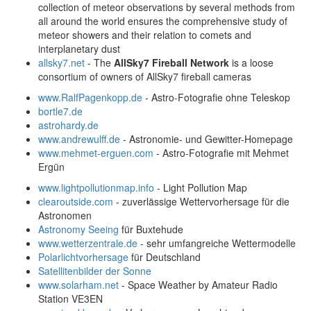
collection of meteor observations by several methods from
all around the world ensures the comprehensive study of
meteor showers and their relation to comets and
interplanetary dust
allsky7.net
- The
AllSky7 Fireball Network
is a loose
consortium of owners of AllSky7 fireball cameras
www.RalfPagenkopp.de
- Astro-Fotografie ohne Teleskop
bortle7.de
astrohardy.de
www.andrewulff.de
- Astronomie- und Gewitter-Homepage
www.mehmet-erguen.com
- Astro-Fotografie mit Mehmet
Ergün
www.lightpollutionmap.info
- Light Pollution Map
clearoutside.com
- zuverlässige Wettervorhersage für die
Astronomen
Astronomy Seeing
für Buxtehude
www.wetterzentrale.de
- sehr umfangreiche Wettermodelle
Polarlichtvorhersage
für Deutschland
Satellitenbilder der Sonne
www.solarham.net
- Space Weather by Amateur Radio
Station VE3EN